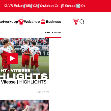
KNVB Beker
'85
'03
'04
Johan Cruijff Schaal
'04
artverkoop
Webshop
Business
Search
Mijn Account
Filter
- Vitesse | HIGHLIGHTS
GEPUBLICEERD:
07 MEI 2024