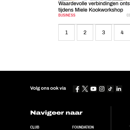
Waardevolle verbindingen onts
tijdens Miele Kookworkshop
CATEGORIE:
BUSINESS
G
03
1
2
3
4
Volg ons ook via
Navigeer naar
CLUB
FOUNDATION