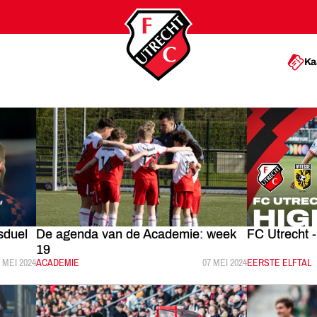
Ka
sduel
De agenda van de Academie: week
FC Utrecht 
19
EPUBLICEERD:
 MEI 2024
CATEGORIE:
ACADEMIE
GEPUBLICEERD:
07 MEI 2024
CATEGORIE:
EERSTE ELFTAL