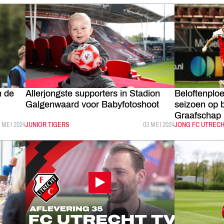
n de
Allerjongste supporters in Stadion
Beloftenploe
Galgenwaard voor Babyfotoshoot
seizoen op 
Graafschap
EPUBLICEERD:
 MEI 2024
CATEGORIE:
JUNIOR TIGERS
GEPUBLICEERD:
03 MEI 2024
CATEGORIE:
JONG FC UTREC