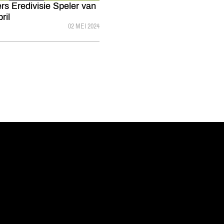
 Eredivisie Speler van
ril
GEPUBLICEERD:
02 MEI 2024
vanuit<br>het hart