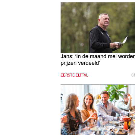
Jans: ‘In de maand mei worde
prijzen verdeeld’
CATEGORIE:
EERSTE ELFTAL
G
03