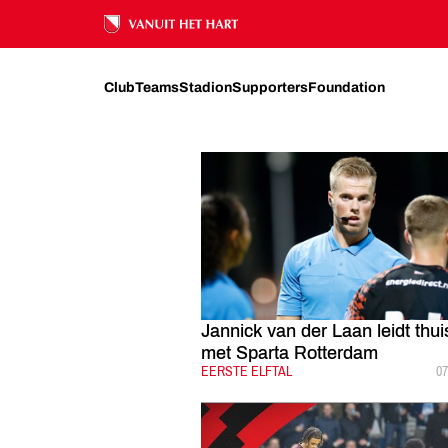
FC UTRECHT
NIEUWS
2024
MEI
Ons nalatenschap
Club
Teams
Stadion
Supporters
Foundation
Jannick van der Laan leidt thui
met Sparta Rotterdam
CATEGORIE:
EERSTE ELFTAL
G
07