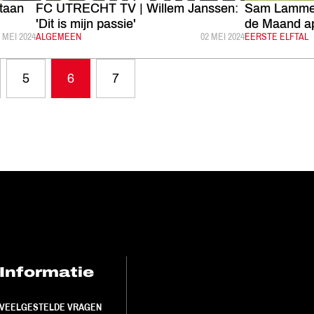
taan
FC UTRECHT TV | Willem Janssen:
Sam Lammers
'Dit is mijn passie'
de Maand ap
EPUBLICEERD:
 MEI 2024
CATEGORIE:
ALGEMEEN
GEPUBLICEERD:
02 MEI 2024
CATEGORIE:
EERSTE ELFTAL
5
6
7
Informatie
FC Utrecht<br>
VEELGESTELDE VRAGEN