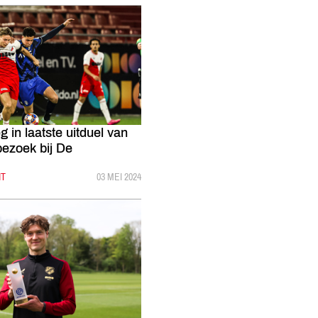
g in laatste uitduel van
bezoek bij De
HT
GEPUBLICEERD:
03 MEI 2024