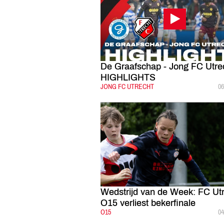
De Graafschap - Jong FC Utrec
HIGHLIGHTS
CATEGORIE:
JONG FC UTRECHT
G
06
Wedstrijd van de Week: FC Ut
O15 verliest bekerfinale
CATEGORIE:
O15
G
04