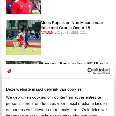
Mees Eppink en Noë Misumi naar
Italië met Oranje Onder 18
CATEGORIE:
ACADEMIE
GEPUBLICEERD:
01 SEPTEMBER 2023
Penders: ‘Een strijdbaar FC Utrecht
laten zien’
CATEGORIE:
EERSTE ELFTAL
GEPUBLICEERD:
01 SEPTEMBER 2023
Deze website maakt gebruik van cookies
We gebruiken cookies om content en advertenties te
personaliseren, om functies voor social media te bieden
Jesse van de Haar en Wessel Kooy
en om ons websiteverkeer te analyseren. Ook delen we
opgeroepen voor Oranje Onder 19
CATEGORIE:
JONG FC UTRECHT
GEPUBLICEERD:
01 SEPTEMBER 2023
informatie over uw gebruik van onze site met onze