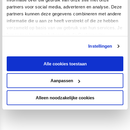
partners voor social media, adverteren en analyse. Deze
partners kunnen deze gegevens combineren met andere
informatie die u aan ze heeft verstrekt of die ze hebben
verzameld op basis van uw gebruik van hun services. Je
Jong Oranje: keeper Calvin Raatsie
kan je toestemming beheren op de Cookiepagina.
geselecteerd
CATEGORIE:
EERSTE ELFTAL
GEPUBLICEERD:
01 SEPTEMBER 2023
Instellingen
Alle cookies toestaan
1
2
3
4
5
6
Aanpassen
7
Alleen noodzakelijke cookies