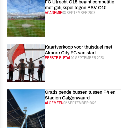
FC Utrecht O15 begint competitie
met gelijkspel tegen PSV O15
CATEGORIE:
ACADEMIE
GEPUBLICEERD:
03 SEPTEMBER 2023
Kaartverkoop voor thuisduel met
Almere City FC van start
CATEGORIE:
EERSTE ELFTAL
GEPUBLICEERD:
02 SEPTEMBER 2023
Gratis pendelbussen tussen P4 en
Stadion Galgenwaard
CATEGORIE:
ALGEMEEN
GEPUBLICEERD:
02 SEPTEMBER 2023