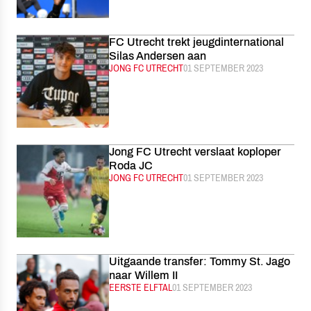
FC Utrecht trekt jeugdinternational
Silas Andersen aan
CATEGORIE:
JONG FC UTRECHT
GEPUBLICEERD:
01 SEPTEMBER 2023
Jong FC Utrecht verslaat koploper
Roda JC
CATEGORIE:
JONG FC UTRECHT
GEPUBLICEERD:
01 SEPTEMBER 2023
Uitgaande transfer: Tommy St. Jago
naar Willem II
CATEGORIE:
EERSTE ELFTAL
GEPUBLICEERD:
01 SEPTEMBER 2023