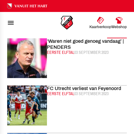
FC UTRECHT
NIEUWS
SEPTEMBER
2023
Ons nalatenschap
Kaartverkoop
Webshop
Filter
‘Waren niet goed genoeg vandaag’ |
PENDERS
CATEGORIE:
EERSTE ELFTAL
GEPUBLICEERD:
03 SEPTEMBER 2023
FC Utrecht verliest van Feyenoord
CATEGORIE:
EERSTE ELFTAL
GEPUBLICEERD:
03 SEPTEMBER 2023