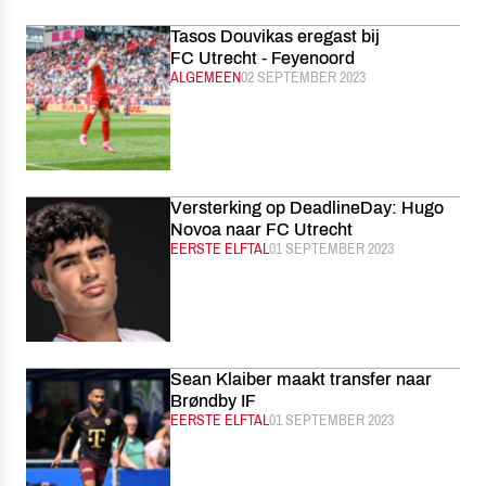
Tasos Douvikas eregast bij
FC Utrecht - Feyenoord
CATEGORIE:
ALGEMEEN
GEPUBLICEERD:
02 SEPTEMBER 2023
Versterking op DeadlineDay: Hugo
Novoa naar FC Utrecht
CATEGORIE:
EERSTE ELFTAL
GEPUBLICEERD:
01 SEPTEMBER 2023
Sean Klaiber maakt transfer naar
Brøndby IF
CATEGORIE:
EERSTE ELFTAL
GEPUBLICEERD:
01 SEPTEMBER 2023