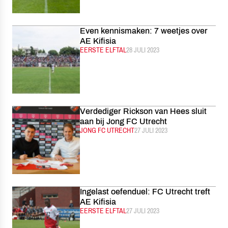
Even kennismaken: 7 weetjes over
AE Kifisia
CATEGORIE:
EERSTE ELFTAL
GEPUBLICEERD:
28 JULI 2023
Verdediger Rickson van Hees sluit
aan bij Jong FC Utrecht
CATEGORIE:
JONG FC UTRECHT
GEPUBLICEERD:
27 JULI 2023
Ingelast oefenduel: FC Utrecht treft
AE Kifisia
CATEGORIE:
EERSTE ELFTAL
GEPUBLICEERD:
27 JULI 2023