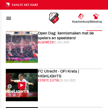
FC UTRECHT
NIEUWS
2023
JULI
Ons nalatenschap
Kaartverkoop
Webshop
Filter
Open Dag: kennismaken met de
spelers en speelsters!
CATEGORIE:
ALGEMEEN
GEPUBLICEERD:
31 JULI 2023
FC Utrecht - OFI Kreta |
HIGHLIGHTS
CATEGORIE:
EERSTE ELFTAL
GEPUBLICEERD:
30 JULI 2023