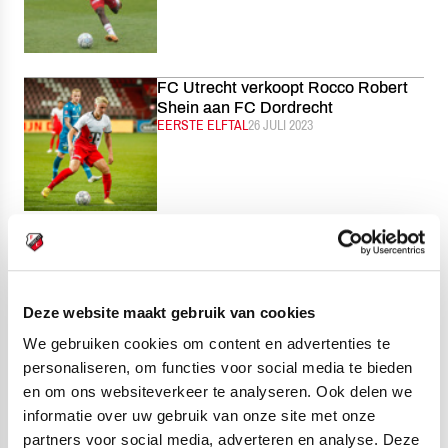
FC Utrecht verkoopt Rocco Robert
Shein aan FC Dordrecht
CATEGORIE:
EERSTE ELFTAL
GEPUBLICEERD:
26 JULI 2023
Jesse van de Haar & Ivar Jenner |
You vs. Me
CATEGORIE:
ALGEMEEN
GEPUBLICEERD:
26 JULI 2023
Deze website maakt gebruik van cookies
We gebruiken cookies om content en advertenties te
personaliseren, om functies voor social media te bieden
en om ons websiteverkeer te analyseren. Ook delen we
9.000 Seizoenkaarten verkocht:
informatie over uw gebruik van onze site met onze
Cityside hoogste verlengpercentage
partners voor social media, adverteren en analyse. Deze
CATEGORIE:
ALGEMEEN
GEPUBLICEERD:
25 JULI 2023