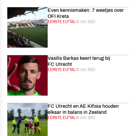
Even kennismaken: 7 weetjes over
OFI Kreta
CATEGORIE:
EERSTE ELFTAL
GEPUBLICEERD:
29 JULI 2023
Vasilis Barkas keert terug bij
FC Utrecht
CATEGORIE:
EERSTE ELFTAL
GEPUBLICEERD:
28 JULI 2023
FC Utrecht en AE Kifisia houden
elkaar in balans in Zeeland
CATEGORIE:
EERSTE ELFTAL
GEPUBLICEERD:
28 JULI 2023