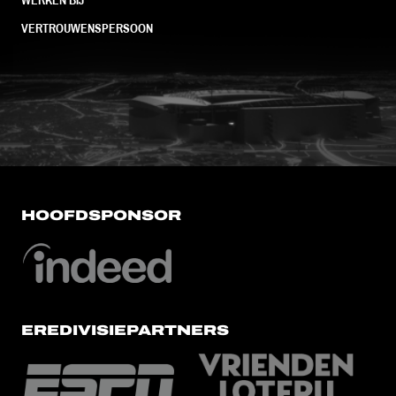
VERTROUWENSPERSOON
FC Utrecht<br>vanuit<br>het har
HOOFDSPONSOR
EREDIVISIEPARTNERS