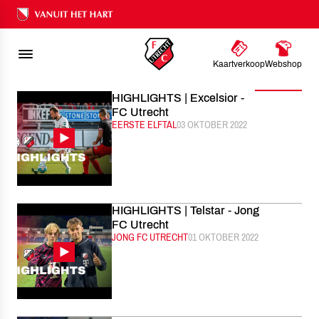
FC UTRECHT
NIEUWS
SEPTEMBER
2022
Ons nalatenschap
Kaartverkoop
Webshop
Filter
HIGHLIGHTS | Excelsior -
FC Utrecht
CATEGORIE:
EERSTE ELFTAL
GEPUBLICEERD:
03 OKTOBER 2022
HIGHLIGHTS | Telstar - Jong
FC Utrecht
CATEGORIE:
JONG FC UTRECHT
GEPUBLICEERD:
01 OKTOBER 2022