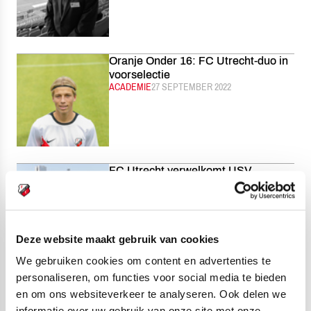
Oranje Onder 16: FC Utrecht-duo in
voorselectie
CATEGORIE:
ACADEMIE
GEPUBLICEERD:
27 SEPTEMBER 2022
FC Utrecht verwelkomt USV
Hercules en NAC Breda op
Zoudenbalch
CATEGORIE:
ALGEMEEN
GEPUBLICEERD:
27 SEPTEMBER 2022
Deze website maakt gebruik van cookies
We gebruiken cookies om content en advertenties te
personaliseren, om functies voor social media te bieden
Noë Misumi geselecteerd voor
en om ons websiteverkeer te analyseren. Ook delen we
Oranje Onder 17 Futures
CATEGORIE:
ACADEMIE
GEPUBLICEERD:
27 SEPTEMBER 2022
informatie over uw gebruik van onze site met onze