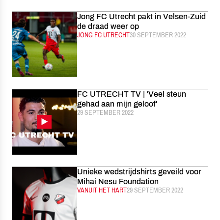
Jong FC Utrecht pakt in Velsen-Zuid
de draad weer op
CATEGORIE:
JONG FC UTRECHT
GEPUBLICEERD:
30 SEPTEMBER 2022
FC UTRECHT TV | 'Veel steun
gehad aan mijn geloof'
CATEGORIE:
GEPUBLICEERD:
29 SEPTEMBER 2022
Unieke wedstrijdshirts geveild voor
Mihai Nesu Foundation
CATEGORIE:
VANUIT HET HART
GEPUBLICEERD:
29 SEPTEMBER 2022