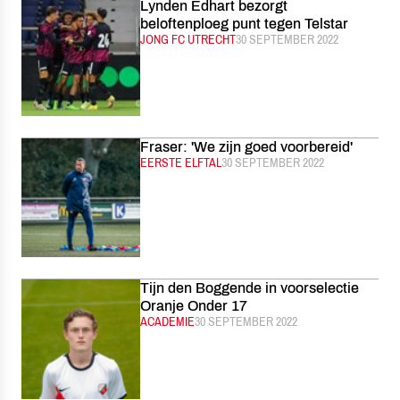
Lynden Edhart bezorgt
beloftenploeg punt tegen Telstar
CATEGORIE:
JONG FC UTRECHT
GEPUBLICEERD:
30 SEPTEMBER 2022
Fraser: 'We zijn goed voorbereid'
CATEGORIE:
EERSTE ELFTAL
GEPUBLICEERD:
30 SEPTEMBER 2022
Tijn den Boggende in voorselectie
Oranje Onder 17
CATEGORIE:
ACADEMIE
GEPUBLICEERD:
30 SEPTEMBER 2022