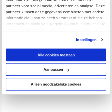
partners voor social media, adverteren en analyse. Deze
partners kunnen deze gegevens combineren met andere
informatie die u aan ze heeft verstrekt of die ze hebben
verzameld op basis van uw gebruik van hun services. Je
De agenda van de Academie: week
kan je toestemming beheren op de Cookiepagina.
39
CATEGORIE:
ACADEMIE
GEPUBLICEERD:
27 SEPTEMBER 2022
Instellingen
Alle cookies toestaan
1
2
3
4
5
6
Aanpassen
7
Alleen noodzakelijke cookies