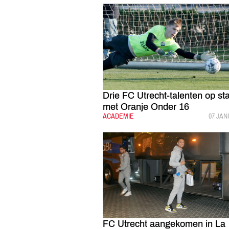
Drie FC Utrecht-talenten op st
met Oranje Onder 16
CATEGORIE:
ACADEMIE
GEPUB
07 JAN
FC Utrecht aangekomen in La