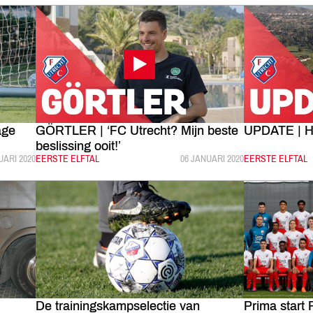
age
GÖRTLER | ‘FC Utrecht? Mijn beste
UPDATE | H
beslissing ooit!’
LICEERD:
UARI 2020
CATEGORIE:
EERSTE ELFTAL
GEPUBLICEERD:
06 JANUARI 2020
CATEGORIE:
EERSTE ELFTAL
De trainingskampselectie van
Prima start