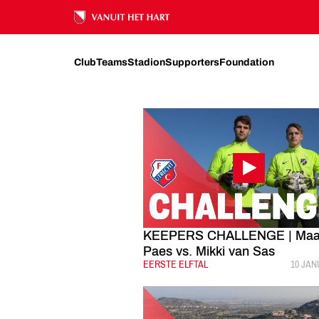
FC UTRECHT
NIEUWS
2020
Ons nalatenschap
Club
Teams
Stadion
Supporters
Foundation
KEEPERS CHALLENGE | Maa
Paes vs. Mikki van Sas
CATEGORIE:
EERSTE ELFTAL
GEPUB
10 JAN