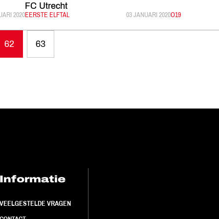
FC Utrecht
LICEERD:
UARI 2020
CATEGORIE:
EERSTE ELFTAL
GEPUBLICEERD:
03 JANUARI 2020
CATEGORIE:
O19
62
63
Informatie
FC Utrecht<br>
VEELGESTELDE VRAGEN
CONTACT