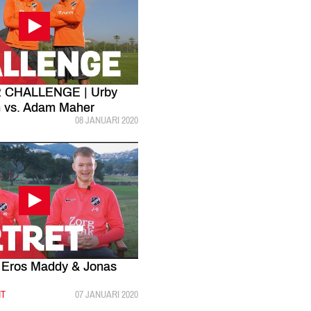
CHALLENGE | Urby
 vs. Adam Maher
GEPUBLICEERD:
08 JANUARI 2020
Eros Maddy & Jonas
HT
GEPUBLICEERD:
07 JANUARI 2020