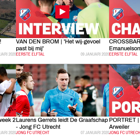
!
VAN DEN BROM | 'Het wij-gevoel
CROSSBAR 
past bij mij'
Emanuelson
LICEERD:
UARI 2020
CATEGORIE:
EERSTE ELFTAL
GEPUBLICEERD:
09 JANUARI 2020
CATEGORIE:
EERSTE ELFTAL
week 2
Laurens Gerrets leidt De Graafschap
PORTRET | 
- Jong FC Utrecht
Arweiler
LICEERD:
UARI 2020
CATEGORIE:
JONG FC UTRECHT
GEPUBLICEERD:
07 JANUARI 2020
CATEGORIE:
JONG FC UTREC