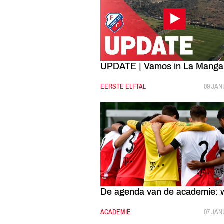
UPDATE | Vamos in La Manga
CATEGORIE:
EERSTE ELFTAL
GEPUB
09 JAN
De agenda van de academie: 
CATEGORIE:
ACADEMIE
GEPUB
07 JAN